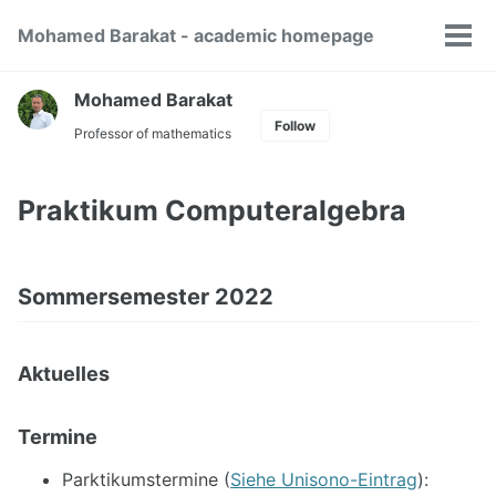
Skip
Skip
Skip
Mohamed Barakat - academic homepage
to
to
to
Tog
Skip
primary
content
footer
men
links
navigation
Mohamed Barakat
Follow
Professor of mathematics
Praktikum Computeralgebra
Sommersemester 2022
Aktuelles
Termine
Parktikumstermine (
Siehe Unisono-Eintrag
):